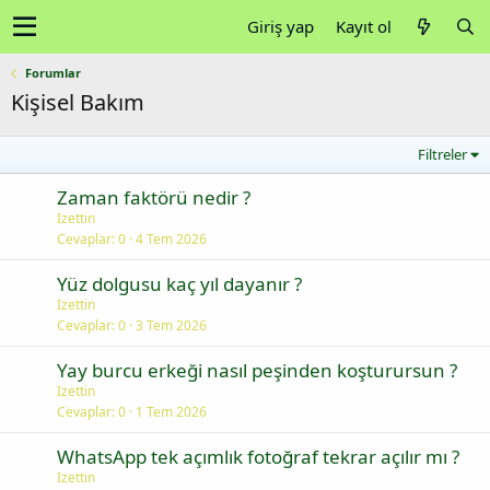
Giriş yap
Kayıt ol
Forumlar
Kişisel Bakım
Filtreler
Zaman faktörü nedir ?
Izettin
Cevaplar
0
4 Tem 2026
Yüz dolgusu kaç yıl dayanır ?
Izettin
Cevaplar
0
3 Tem 2026
Yay burcu erkeği nasıl peşinden koşturursun ?
Izettin
Cevaplar
0
1 Tem 2026
WhatsApp tek açımlık fotoğraf tekrar açılır mı ?
Izettin