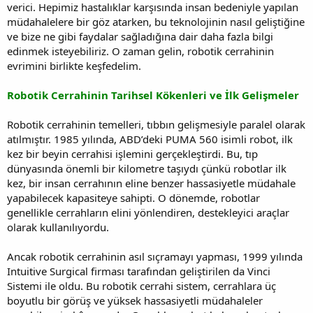
verici. Hepimiz hastalıklar karşısında insan bedeniyle yapılan
müdahalelere bir göz atarken, bu teknolojinin nasıl geliştiğine
ve bize ne gibi faydalar sağladığına dair daha fazla bilgi
edinmek isteyebiliriz. O zaman gelin, robotik cerrahinin
evrimini birlikte keşfedelim.
Robotik Cerrahinin Tarihsel Kökenleri ve İlk Gelişmeler
Robotik cerrahinin temelleri, tıbbın gelişmesiyle paralel olarak
atılmıştır. 1985 yılında, ABD’deki PUMA 560 isimli robot, ilk
kez bir beyin cerrahisi işlemini gerçekleştirdi. Bu, tıp
dünyasında önemli bir kilometre taşıydı çünkü robotlar ilk
kez, bir insan cerrahının eline benzer hassasiyetle müdahale
yapabilecek kapasiteye sahipti. O dönemde, robotlar
genellikle cerrahların elini yönlendiren, destekleyici araçlar
olarak kullanılıyordu.
Ancak robotik cerrahinin asıl sıçramayı yapması, 1999 yılında
Intuitive Surgical firması tarafından geliştirilen da Vinci
Sistemi ile oldu. Bu robotik cerrahi sistem, cerrahlara üç
boyutlu bir görüş ve yüksek hassasiyetli müdahaleler