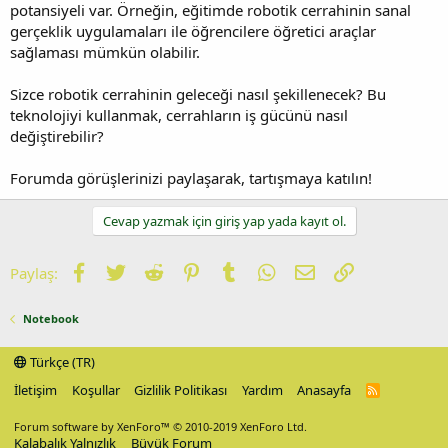
potansiyeli var. Örneğin, eğitimde robotik cerrahinin sanal
gerçeklik uygulamaları ile öğrencilere öğretici araçlar
sağlaması mümkün olabilir.
Sizce robotik cerrahinin geleceği nasıl şekillenecek? Bu
teknolojiyi kullanmak, cerrahların iş gücünü nasıl
değiştirebilir?
Forumda görüşlerinizi paylaşarak, tartışmaya katılın!
Cevap yazmak için giriş yap yada kayıt ol.
Facebook
Twitter
Reddit
Pinterest
Tumblr
WhatsApp
E-posta
Link
Paylaş:
Notebook
Türkçe (TR)
İletişim
Koşullar
Gizlilik Politikası
Yardım
Anasayfa
R
S
S
Forum software by XenForo™
© 2010-2019 XenForo Ltd.
Kalabalık Yalnızlık
Büyük Forum