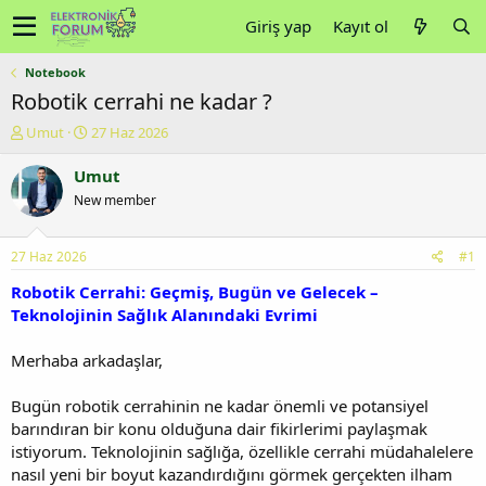
Giriş yap
Kayıt ol
Notebook
Robotik cerrahi ne kadar ?
K
B
Umut
27 Haz 2026
o
a
n
ş
Umut
u
l
New member
y
a
u
n
b
g
27 Haz 2026
#1
a
ı
ş
ç
Robotik Cerrahi: Geçmiş, Bugün ve Gelecek –
l
t
Teknolojinin Sağlık Alanındaki Evrimi
a
a
t
r
Merhaba arkadaşlar,
a
i
n
h
Bugün robotik cerrahinin ne kadar önemli ve potansiyel
i
barındıran bir konu olduğuna dair fikirlerimi paylaşmak
istiyorum. Teknolojinin sağlığa, özellikle cerrahi müdahalelere
nasıl yeni bir boyut kazandırdığını görmek gerçekten ilham